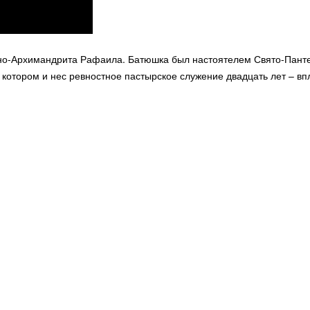
-Архимандрита Рафаила. Батюшка был настоятелем Свято-Пантеле
 котором и нес ревностное пастырское служение двадцать лет – впл
© 2026 Священно-Архимандрит Рафаил. Все права защищены