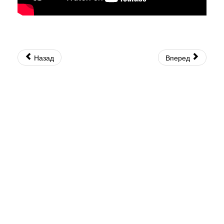
Назад
Вперед
© 2026 Священно-Архимандрит Рафаил. Все права защищены