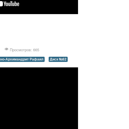
Просмотров: 665
но-Архимандрит Рафаил
Диск №62